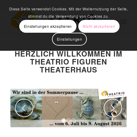
Diese Seite verwendet Cookies. Mit der Weiternutzung der Seite,
stimmst du die Verwendung von Cookies zu.
Einstellungen akzeptieren
Nicht akzeptieren
Einstellungen
HERZLICH WILLKOMMEN IM
THEATRIO FIGUREN
THEATERHAUS
Weiter
1
2
3