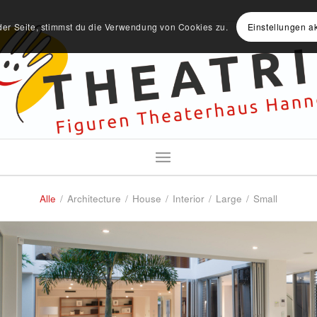
der Seite, stimmst du die Verwendung von Cookies zu.
Einstellungen a
Alle
/
Architecture
/
House
/
Interior
/
Large
/
Small