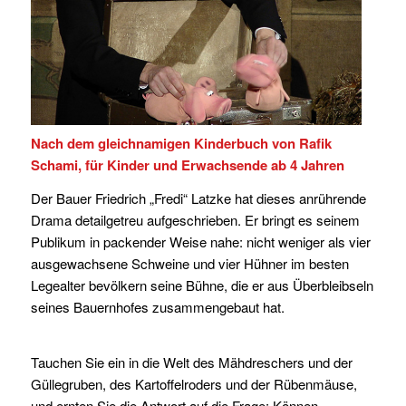
Nach dem gleichnamigen Kinderbuch von Rafik
Schami, für Kinder und Erwachsende ab 4 Jahren
Der Bauer Friedrich „Fredi“ Latzke hat dieses anrührende
Drama detailgetreu aufgeschrieben. Er bringt es seinem
Publikum in packender Weise nahe: nicht weniger als vier
ausgewachsene Schweine und vier Hühner im besten
Legealter bevölkern seine Bühne, die er aus Überbleibseln
seines Bauernhofes zusammengebaut hat.
Tauchen Sie ein in die Welt des Mähdreschers und der
Güllegruben, des Kartoffelroders und der Rübenmäuse,
und ernten Sie die Antwort auf die Frage: Können