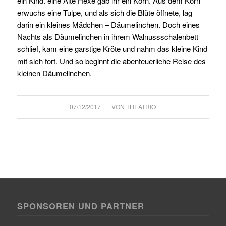
ein Kind. eine Alte Hexe gab ihr ein Korn. Aus dem Korn
erwuchs eine Tulpe, und als sich die Blüte öffnete, lag
darin ein kleines Mädchen – Däumelinchen. Doch eines
Nachts als Däumelinchen in ihrem Walnussschalenbett
schlief, kam eine garstige Kröte und nahm das kleine Kind
mit sich fort. Und so beginnt die abenteuerliche Reise des
kleinen Däumelinchen.
/
07/12/2017
VON
THEATRIO
SPONSOREN UND PARTNER