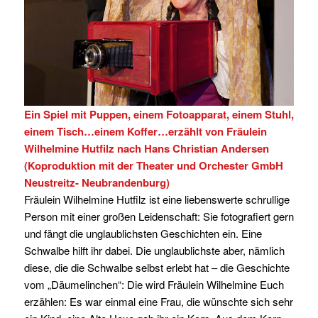
Ein Spiel mit Puppen, einem Fotoapparat, einem Stuhl,
einem Tisch…einem Koffer…erzählt von Fräulein
Wilhelmine Hutfilz nach Hans Christian Andersen
(Koproduktion mit der Theater und Orchester GmbH
Neustreitz- Neubrandenburg)
Fräulein Wilhelmine Hutfilz ist eine liebenswerte schrullige
Person mit einer großen Leidenschaft: Sie fotografiert gern
und fängt die unglaublichsten Geschichten ein. Eine
Schwalbe hilft ihr dabei. Die unglaublichste aber, nämlich
diese, die die Schwalbe selbst erlebt hat – die Geschichte
vom „Däumelinchen“: Die wird Fräulein Wilhelmine Euch
erzählen: Es war einmal eine Frau, die wünschte sich sehr