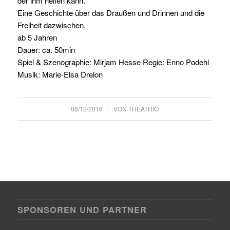
der ihm helfen kann.
Eine Geschichte über das Draußen und Drinnen und die
Freiheit dazwischen.
ab 5 Jahren
Dauer: ca. 50min
Spiel & Szenographie: Mirjam Hesse Regie: Enno Podehl
Musik: Marie-Elsa Drelon
/
06/12/2016
VON
THEATRIO
SPONSOREN UND PARTNER