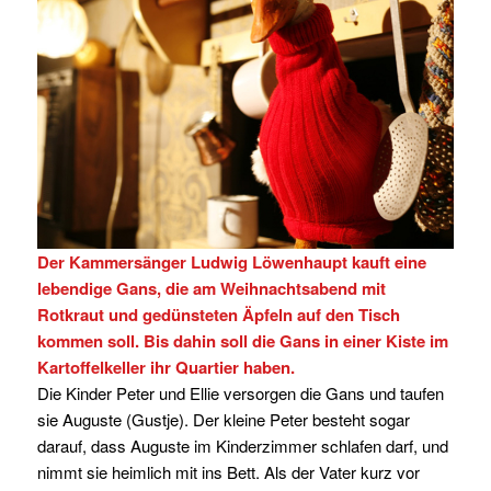
Der Kammersänger Ludwig Löwenhaupt kauft eine
lebendige Gans, die am Weihnachtsabend mit
Rotkraut und gedünsteten Äpfeln auf den Tisch
kommen soll. Bis dahin soll die Gans in einer Kiste im
Kartoffelkeller ihr Quartier haben.
Die Kinder Peter und Ellie versorgen die Gans und taufen
sie Auguste (Gustje). Der kleine Peter besteht sogar
darauf, dass Auguste im Kinderzimmer schlafen darf, und
nimmt sie heimlich mit ins Bett. Als der Vater kurz vor