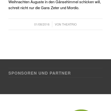
Weihnachten Auguste in den Gänsehimmel schicken will,
schreit nicht nur die Gans Zeter und Mordio.
/
01/08/2016
VON
THEATRIO
SPONSOREN UND PARTNER