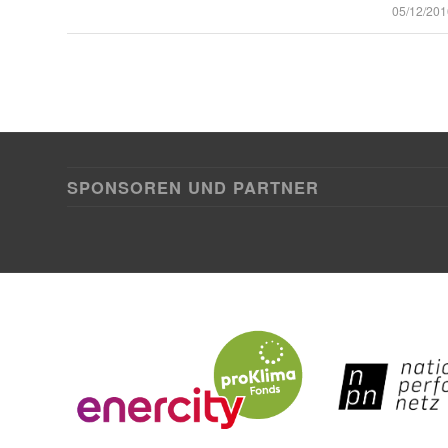
/
05/12/201
SPONSOREN UND PARTNER