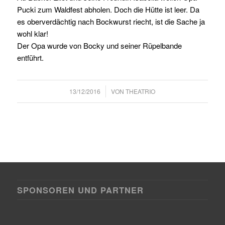
Pucki zum Waldfest abholen. Doch die Hütte ist leer. Da
es oberverdächtig nach Bockwurst riecht, ist die Sache ja
wohl klar!
Der Opa wurde von Bocky und seiner Rüpelbande
entführt.
/
13/12/2016
VON
THEATRIO
SPONSOREN UND PARTNER