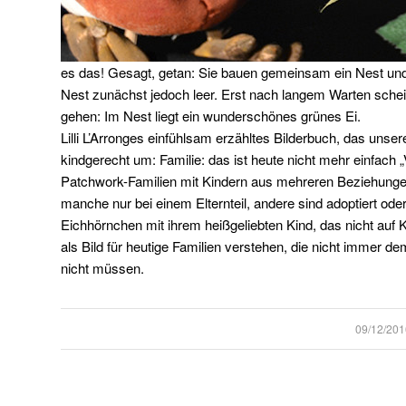
es das! Gesagt, getan: Sie bauen gemeinsam ein Nest und
Nest zunächst jedoch leer. Erst nach langem Warten schei
gehen: Im Nest liegt ein wunderschönes grünes Ei.
Lilli L’Arronges einfühlsam erzähltes Bilderbuch, das unser
kindgerecht um: Familie: das ist heute nicht mehr einfach „
Patchwork-Familien mit Kindern aus mehreren Beziehunge
manche nur bei einem Elternteil, andere sind adoptiert ode
Eichhörnchen mit ihrem heißgeliebten Kind, das nicht au
als Bild für heutige Familien verstehen, die nicht immer d
nicht müssen.
/
09/12/201