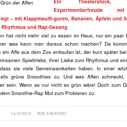
Ein Theaterstück,
Experimentierfreude m
egt – mit Klappmaulfi-guren, Bananen, Äpfeln und S
k, Rhythmus und Rap-Gesang
nn hat nicht mehr viel zu essen im Haus, nur ein paar
Aber was kann man daraus schon machen? Da kommt
 ein Affe aus dem Zoo entlaufen ist, der kurz später bei 
nsamen Spieltriebs, ihrer Liebe zum Rhythmus und ein
 dass sie viele Gemeinsamkeiten haben. In einer wit
 Felix grüne Smoothies zu. Und was Affen schmeckt,
er sein. Wenn es nur nicht so grün wäre! Doch zum Gl
it dem Smoothie-Rap Mut zum Probieren zu.
/
14/10/2019
VON
THEATRIO