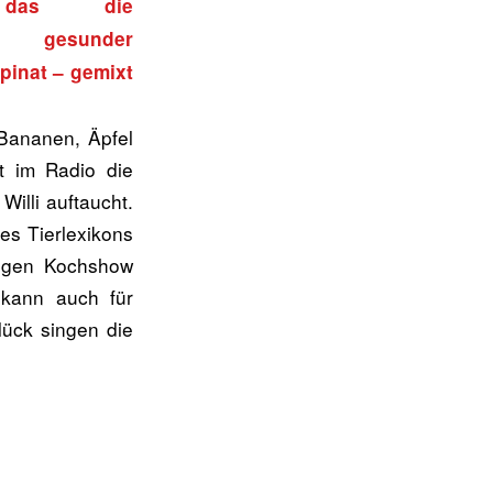
 das die
it gesunder
pinat – gemixt
 Bananen, Äpfel
 im Radio die
Willi auftaucht.
es Tierlexikons
zigen Kochshow
 kann auch für
ück singen die