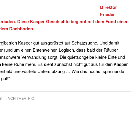
Direktor
Frieder
eriaden. Diese Kasper-Geschichte beginnt mit dem Fund einer
 dem Dachboden.
egibt sich Kasper gut ausgerüstet auf Schatzsuche. Und damit
uer rund um einen Entenweiher. Logisch, dass bald der Räuber
enschwere Verwandlung sorgt. Die quietschgelbe kleine Ente und
keine Ruhe mehr. Es sieht zunächst nicht gut aus für den Kasper
zenheld unerwartete Unterstützung … Wie das höchst spannende
 gut!“
8
VON
THEATRIO