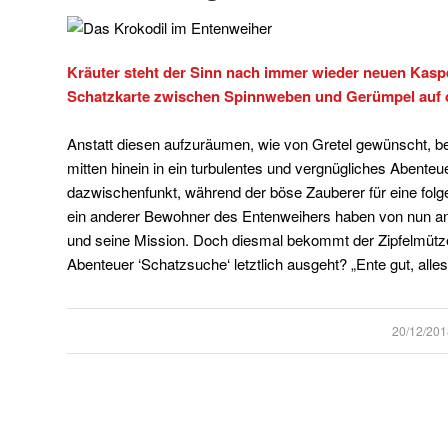
Kräuter steht der Sinn nach immer wieder neuen Kasp
Schatzkarte zwischen Spinnweben und Gerümpel auf
Anstatt diesen aufzuräumen, wie von Gretel gewünscht, b
mitten hinein in ein turbulentes und vergnügliches Abente
dazwischenfunkt, während der böse Zauberer für eine folg
ein anderer Bewohner des Entenweihers haben von nun an 
und seine Mission. Doch diesmal bekommt der Zipfelmüt
Abenteuer ‘Schatzsuche‘ letztlich ausgeht? „Ente gut, alles
/
20/12/201