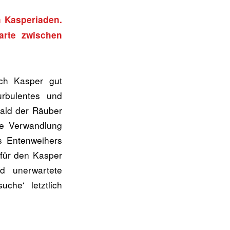
n Kasperiaden.
arte zwischen
ich Kasper gut
urbulentes und
bald der Räuber
re Verwandlung
s Entenweihers
 für den Kasper
d unerwartete
he‘ letztlich