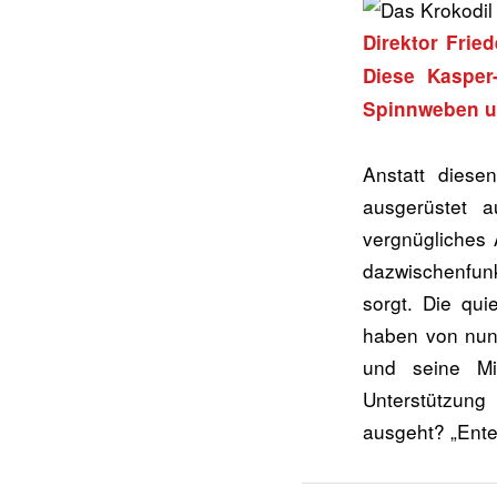
Direktor Frie
Diese Kasper
Spinnweben u
Anstatt diese
ausgerüstet a
vergnügliches 
dazwischenfun
sorgt. Die qu
haben von nun 
und seine Mi
Unterstützun
ausgeht? „Ente 