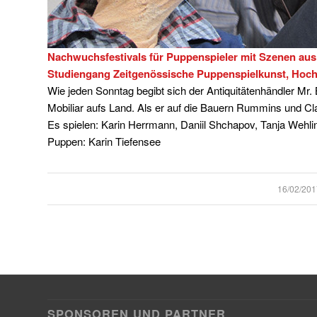
Nachwuchsfestivals für Puppenspieler mit Szenen aus
Studiengang Zeitgenössische Puppenspielkunst, Hochs
Wie jeden Sonntag begibt sich der Antiquitätenhändler Mr.
Mobiliar aufs Land. Als er auf die Bauern Rummins und Clau
Es spielen: Karin Herrmann, Daniil Shchapov, Tanja Wehli
Puppen: Karin Tiefensee
/
16/02/201
SPONSOREN UND PARTNER