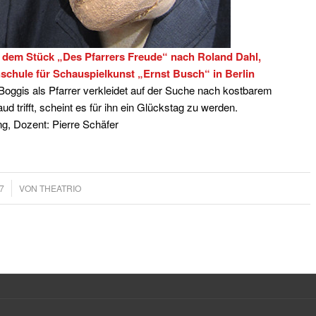
 dem Stück „Des Pfarrers Freude“ nach Roland Dahl,
chule für Schauspielkunst „Ernst Busch“ in Berlin
 Boggis als Pfarrer verkleidet auf der Suche nach kostbarem
d trifft, scheint es für ihn ein Glückstag zu werden.
ng, Dozent: Pierre Schäfer
7
VON
THEATRIO