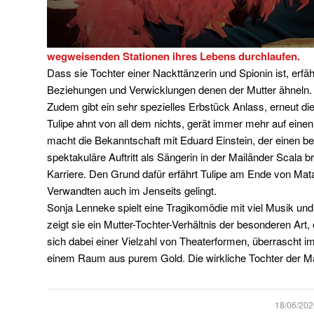
wegweisenden Stationen ihres Lebens durchlaufen.
Dass sie Tochter einer Nackttänzerin und Spionin ist, erfäh
Beziehungen und Verwicklungen denen der Mutter ähneln.
Zudem gibt ein sehr spezielles Erbstück Anlass, erneut d
Tulipe ahnt von all dem nichts, gerät immer mehr auf ein
macht die Bekanntschaft mit Eduard Einstein, der einen be
spektakuläre Auftritt als Sängerin in der Mailänder Scala 
Karriere. Den Grund dafür erfährt Tulipe am Ende von Mat
Verwandten auch im Jenseits gelingt.
Sonja Lenneke spielt eine Tragikomödie mit viel Musik u
zeigt sie ein Mutter-Tochter-Verhältnis der besonderen Art,
sich dabei einer Vielzahl von Theaterformen, überrascht 
einem Raum aus purem Gold. Die wirkliche Tochter der Ma
/
18/06/202