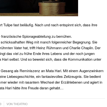
rt Tulipe fast beiläufig. Nach und nach entspinnt sich, dass ihre
ie französische Spionageabteilung zu bemühen.
en schicksalhaften Weg mit manch folgenreicher Begegnung. Sie
rühmten Vater hat, trifft Heinz Rühmann und Charlie Chaplin. Der
bringt das viel zu frühe Ende ihres Lebens und der noch jungen
a Hari selbst. Und so beweist sich, dass die Kommunikation unter
nd Gesang als Reminiszenz an Mata Hari. Mit einem Augenzwinkern
 eine Liebesgeschichte, ein fantasievolles Zeitzeugnis. Sie bedient
immer wieder mit rasantem Wechsel der Erzählebenen und agiert in
ta Hari hätte ihre Freude daran gehabt…
0
VON
THEATRIO