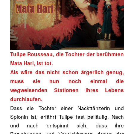
Tulipe Rousseau, die Tochter der berühmten
Mata Hari, ist tot.
Als wäre das nicht schon ärgerlich genug,
muss sie nun noch einmal die
wegweisenden Stationen ihres Lebens
durchlaufen.
Dass sie Tochter einer Nackttänzerin und
Spionin ist, erfährt Tulipe fast beiläufig. Nach
und nach entspinnt sich, dass ihre
Beziehungen und Verwicklungen denen der