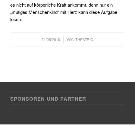
es nicht auf körperliche Kraft ankommt, denn nur ein
„mutiges Menschenkind“ mit Herz kann diese Aufgabe
lösen.
/
31/05/2019
VON
THEATRIO
SPONSOREN UND PARTNER