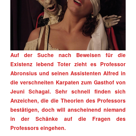
Auf der Suche nach Beweisen für die
Existenz lebend Toter zieht es Professor
Abronsius und seinen Assistenten Alfred in
die verschneiten Karpaten zum Gasthof von
Jeuni Schagal. Sehr schnell finden sich
Anzeichen, die die Theorien des Professors
bestätigen, doch will anscheinend niemand
in der Schänke auf die Fragen des
Professors eingehen.