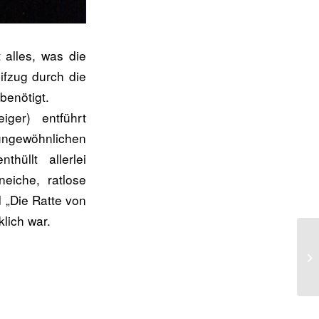
 alles, was die
ifzug durch die
benötigt.
iger) entführt
ngewöhnlichen
hüllt allerlei
eiche, ratlose
 „Die Ratte von
klich war.
Do