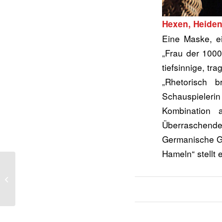
Hexen, Heiden,
Eine Maske, ei
„Frau der 1000
tiefsinnige, tr
„Rhetorisch b
Schauspieler
Kombination a
Überraschende
Germanische Gö
Hameln“ stellt e
Anne Frank