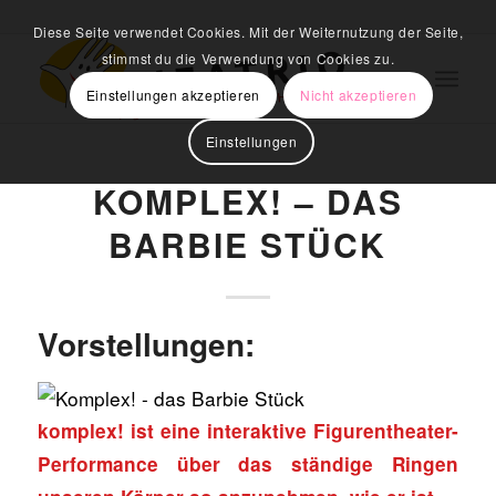
Diese Seite verwendet Cookies. Mit der Weiternutzung der Seite,
stimmst du die Verwendung von Cookies zu.
Einstellungen akzeptieren
Nicht akzeptieren
Einstellungen
KOMPLEX! – DAS
BARBIE STÜCK
Vorstellungen:
komplex! ist eine interaktive Figurentheater-
Performance über das ständige Ringen