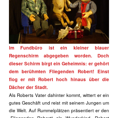
Im Fundbüro ist ein kleiner blauer
Regenschirm abgegeben worden. Doch
dieser Schirm birgt ein Geheimnis: er gehört
dem berühmten Fliegenden Robert! Einst
flog er mit Robert hoch hinaus über die
Dächer der Stadt.
Als Roberts Vater dahinter kommt, wittert er ein
gutes Geschäft und reist mit seinem Jungen um
die Welt. Auf Rummelplätzen präsentiert er den
„Fliegenden Robert“ als Wunderkind. Robert