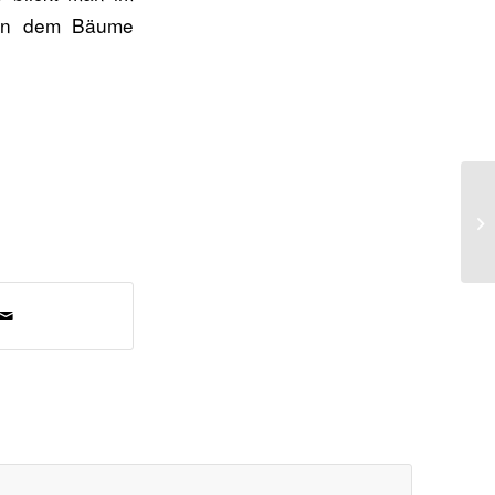
, in dem Bäume
Re