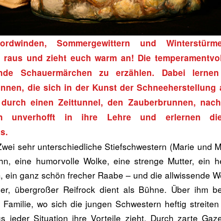
ordwinden, Sommergewittern und Winterstürm
 raus und zieht euch warm an! Die temperamentvol
nde Schauermärchen zu erzählen. Dabei lernen 
nnen, die sich in der Kunst der Schneeherstellung
durch einen Zeittunnel, den Zauberbrunnen, nach
n unverhofft in ihre Lehre und erlernen d
s.
Zwei sehr unterschiedliche Stiefschwestern (Marie und M
n, eine humorvolle Wolke, eine strenge Mutter, ein h
, ein ganz schön frecher Raabe – und die allwissende W
er, übergroßer Reifrock dient als Bühne. Über ihm be
r Familie, wo sich die jungen Schwestern heftig streiten
 jeder Situation ihre Vorteile zieht. Durch zarte Gaz