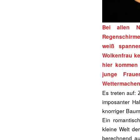
Bei allen N
Regenschirme
weiß spanne
Wolkenfrau ke
hier kommen 
junge Fraue
Wettermachen
Es treten auf: 
imposanter Hah
knorriger Baum
Ein romantisch
kleine Welt de
berechnend aus